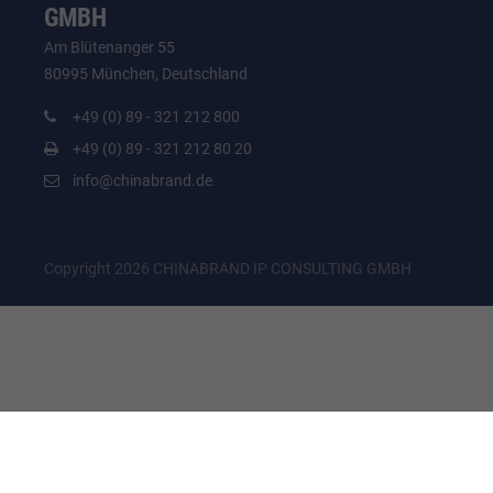
GMBH
Am Blütenanger 55
80995 München, Deutschland
+49 (0) 89 - 321 212 800
+49 (0) 89 - 321 212 80 20
info@chinabrand.de
Copyright 2026 CHINABRAND IP CONSULTING GMBH