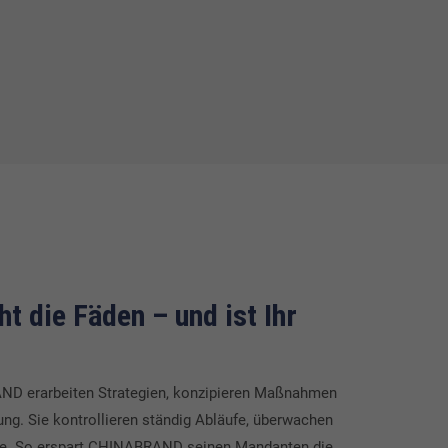
 die Fäden – und ist Ihr
AND erarbeiten Strategien, konzipieren Maßnahmen
ng. Sie kontrollieren ständig Abläufe, überwachen
se. So erspart CHINABRAND seinen Mandanten die