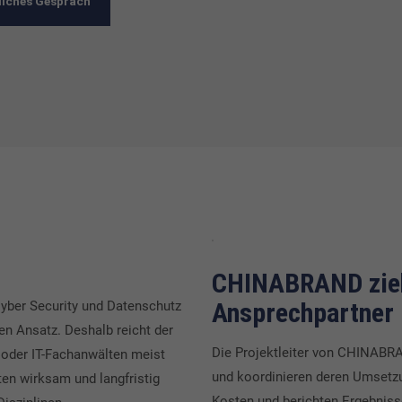
dliches Gespräch
CHINABRAND zieht
Ansprechpartner
Cyber Security und Datenschutz
en Ansatz. Deshalb reicht der
Die Projektleiter von CHINABR
 oder IT-Fachanwälten meist
und koordinieren deren Umsetzu
en wirksam und langfristig
Kosten und berichten Ergebnis