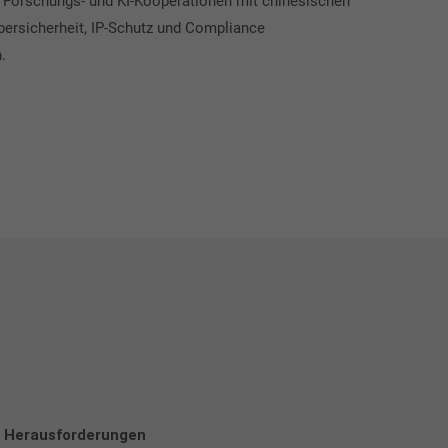
 Forschungs- und KI-Kooperationen mit chinesischen
bersicherheit, IP-Schutz und Compliance
.
 Herausforderungen