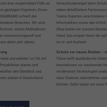
nn eine vergleichbare Fülle an
Herausforderungen beim Schutz 
von geistigem Eigentum, Know-
neben detailliertem Fachwissen 
CHINABRAND schnell den
Teams Experten verschiedener D
chiedenen Branchen. Wir sind
Informatikern sowie den örtlic
nformiert, setzen Maßnahmen
Shop bieten wir unseren Mandan
te verantwortungsvoll und
Hand. Das erspart ihnen die au
uns daher seit Jahren.
im In- und Auslan
rung
Schutz vor neuen Risiken – 
etzt und arbeitet vor Ort mit
China stellt ausländische Unte
Projektleiter planen und
Innovationen vor wachsende He
ehalten den Überblick und
modernsten Technologien anal
nten stehen in Deutschland
neue Chancen wahrnehmen und ih
können. Dafür bauen wir unser 