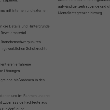
Disziplinen.
aufwändige, zeitraubende und o
ms mit internen und externen
Mentalitätsgrenzen hinweg.
en die Details und Hintergründe
s Beweismaterial.
en Branchenschwerpunkten
on gewerblichen Schutzrechten
entieren erfahrene
me Lösungen.
olgreiche Maßnahmen in den
n stehen uns im Rahmen unseres
d zuverlässige Fachleute aus
 zur Verfügung.