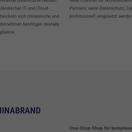
reitende Datenflüsse bleiben
neue Chancen für rechtssichere
ländischer IT- und Cloud-
Partnern, wenn Datenschutz, Cy
entwickeln sich chinesische und
professionell umgesetzt werden
nternehmen benötigen deshalb
mpliance.
 CHINABRAND
One-Stop-Shop für komplexe