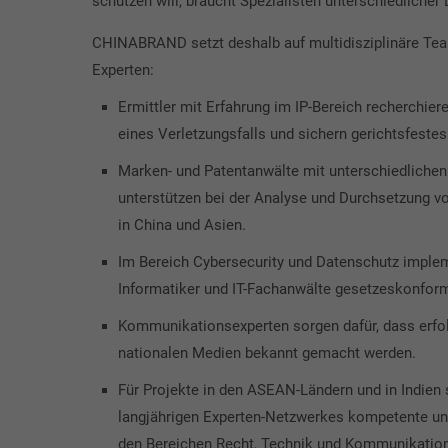
schützen will, braucht Spezialisten unterschiedlicher 
CHINABRAND setzt deshalb auf multidisziplinäre Tea
Experten:
Ermittler mit Erfahrung im IP-Bereich recherchier
eines Verletzungsfalls und sichern gerichtsfeste
Marken- und Patentanwälte mit unterschiedlich
unterstützen bei der Analyse und Durchsetzung v
in China und Asien.
Im Bereich Cybersecurity und Datenschutz implem
Informatiker und IT-Fachanwälte gesetzeskonfor
Kommunikationsexperten sorgen dafür, dass erf
nationalen Medien bekannt gemacht werden.
Für Projekte in den ASEAN-Ländern und in Indie
langjährigen Experten-Netzwerkes kompetente un
den Bereichen Recht, Technik und Kommunikation