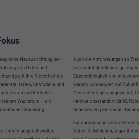
Fokus
rategische Neuausrichtung der
Auch die Anforderungen an Trans
e Nutzung von Daten und
betrachtet den Schutz geistigen
chzeitig gilt ihre Sicherheit als
Eigenständigkeit und Innovation
eränität. Daten, KI-Modelle und
werden konsequent auf Zukunfts
nsfaktoren und kritische
Gentechnologie ausgeweitet. Gle
vor reinem Wachstum – ein
Innovationsstandort für KI, Rob
 staatlicher Steuerung
Schutzes eng mit seiner Technol
Für europäische Unternehmen s
he Umfeld anspruchsvoller.
Daten, KI-Modellen, Algorithme