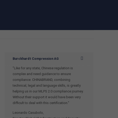
Burckhardt Compression AG
"Like for any state, Chinese regulation is
complex and need guidance to ensure
compliance. CHINABRAND, combining
technical, legal and language skills, is greatly
helping us in our MLPS 2.0 compliance journey.
Without their support it would have been very
difficult to deal with this certification."
Leonardo Casubolo,