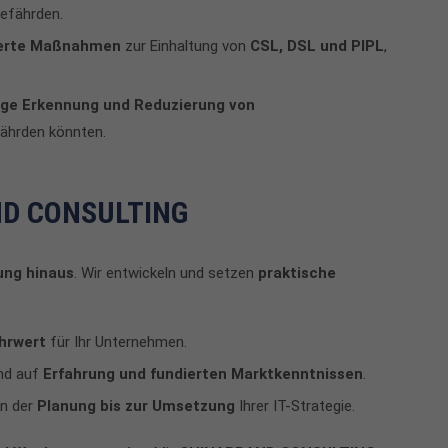
gefährden.
ierte Maßnahmen
zur Einhaltung von
CSL, DSL und PIPL
,
ige Erkennung und Reduzierung von
fährden könnten.
AND CONSULTING
ung hinaus
. Wir entwickeln und setzen
praktische
hrwert
für Ihr Unternehmen.
nd auf
Erfahrung und fundierten Marktkenntnissen
.
on der
Planung bis zur Umsetzung
Ihrer IT-Strategie.